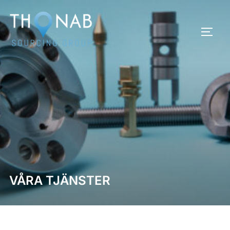
Hoppa
till
SLÅ 
innehåll
VÅRA TJÄNSTER